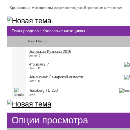
Кроссовые мотоциклы
раздел посвященный кроссовым мотоциклам
Темы раздела
: Кроссовые мотоциклы
Тема
/
Автор
Волжские Кузнецы 2016
demin46
Что взять ?
Олег НС
Чемпионат Самарской области
Олег НС
Husaberg TE 250
цика
Опции просмотра