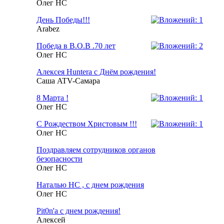
Олег НС
День Победы!!!
Arabez
Победа в В.О.В .70 лет
Олег НС
Алексея Huntera с Днём рождения!
Саша ATV-Самара
8 Марта !
Олег НС
С Рождеством Христовым !!!
Олег НС
Поздравляем сотрудников органов
безопасности
Олег НС
Наталью НС , с днем рождения
Олег НС
Pit0n'a с днем рождения!
Алексей