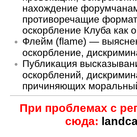
нахождение форумчанам 
противоречащие формату
оскорбление Клуба как 
Флейм (flame) — выясне
оскорбление, дискримина
Публикация высказыван
оскорблений, дискримин
причиняющих моральный
При проблемах с ре
сюда:
landc