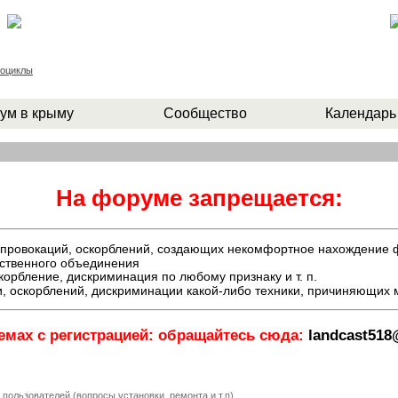
роциклы
ум в крыму
Сообщество
Календарь
На форуме запрещается:
й, провокаций, оскорблений, создающих некомфортное нахождение
ественного объединения
орбление, дискриминация по любому признаку и т. п.
, оскорблений, дискриминации какой-либо техники, причиняющих
емах с регистрацией: обращайтесь сюда:
landcast51
пользователей (вопросы установки, ремонта и.т.п)