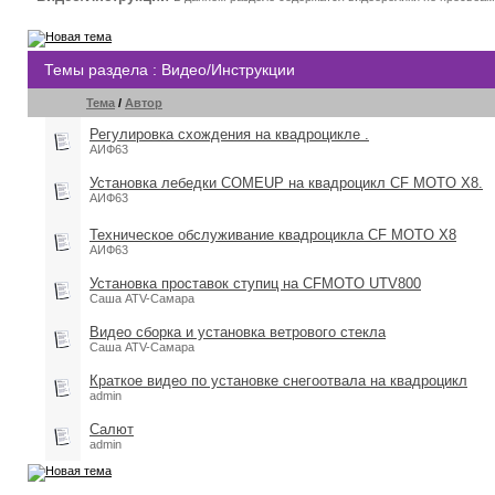
Темы раздела
: Видео/Инструкции
Тема
/
Автор
Регулировка схождения на квадроцикле .
АИФ63
Установка лебедки COMEUP на квадроцикл CF MOTO X8.
АИФ63
Техническое обслуживание квадроцикла CF MOTO X8
АИФ63
Установка проставок ступиц на CFMOTO UTV800
Саша ATV-Самара
Видео сборка и установка ветрового стекла
Саша ATV-Самара
Краткое видео по установке снегоотвала на квадроцикл
admin
Салют
admin