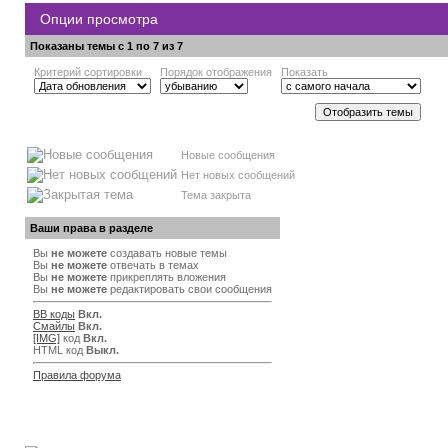
Опции просмотра
Показаны темы с 1 по 7 из 7
Критерий сортировки
Порядок отображения
Показать
Новые сообщения
Нет новых сообщений
Тема закрыта
Ваши права в разделе
Вы
не можете
создавать новые темы
Вы
не можете
отвечать в темах
Вы
не можете
прикреплять вложения
Вы
не можете
редактировать свои сообщения
BB коды
Вкл.
Смайлы
Вкл.
[IMG]
код
Вкл.
HTML код
Выкл.
Правила форума