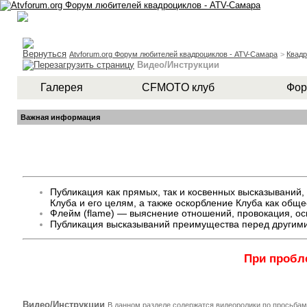
Atvforum.org Форум любителей квадроциклов - ATV-Самара
>
Квад
Видео/Инструкции
Галерея
CFMOTO клуб
Фор
Важная информация
Публикация как прямых, так и косвенных высказывани
Клуба и его целям, а также оскорбление Клуба как общ
Флейм (flame) — выяснение отношений, провокация, оск
Публикация высказываний преимущества перед другими
При пробл
Видео/Инструкции
В данном разделе содержатся видеоролики по просьбам 