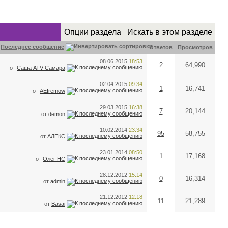
Опции раздела
Искать в этом разделе
Последнее сообщение
Ответов
Просмотров
08.06.2015
18:53
2
64,990
от
Саша ATV-Самара
02.04.2015
09:34
1
16,741
от
AEfremow
29.03.2015
16:38
7
20,144
от
demon
10.02.2014
23:34
95
58,755
от
АЛЕКС
23.01.2014
08:50
1
17,168
от
Олег НС
28.12.2012
15:14
0
16,314
от
admin
21.12.2012
12:18
11
21,289
от
Basai