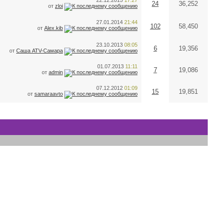
22.12.2015
17:27
24
36,252
от
zloi
27.01.2014
21:44
102
58,450
от
Alex.kib
23.10.2013
08:05
6
19,356
от
Саша ATV-Самара
01.07.2013
11:11
7
19,086
от
admin
07.12.2012
01:09
15
19,851
от
samaraavto