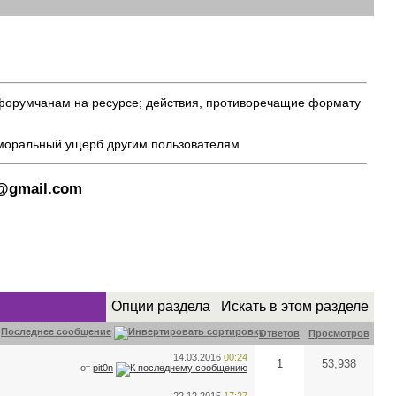
 форумчанам на ресурсе; действия, противоречащие формату
 моральный ущерб другим пользователям
8@gmail.com
Опции раздела
Искать в этом разделе
Последнее сообщение
Ответов
Просмотров
14.03.2016
00:24
1
53,938
от
pit0n