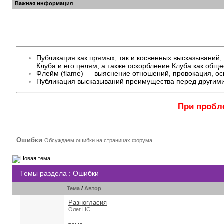
Важная информация
Публикация как прямых, так и косвенных высказывани
Клуба и его целям, а также оскорбление Клуба как общ
Флейм (flame) — выяснение отношений, провокация, оск
Публикация высказываний преимущества перед другими
При пробл
Ошибки
Обсуждаем ошибки на страницах форума
Темы раздела
: Ошибки
Тема
/
Автор
Разногласия
Олег НС