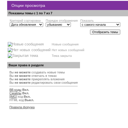
Опции просмотра
Показаны темы с 1 по 7 из 7
Критерий сортировки
Порядок отображения
Показать
Новые сообщения
Нет новых сообщений
Тема закрыта
Ваши права в разделе
Вы
не можете
создавать новые темы
Вы
не можете
отвечать в темах
Вы
не можете
прикреплять вложения
Вы
не можете
редактировать свои сообщения
BB коды
Вкл.
Смайлы
Вкл.
[IMG]
код
Вкл.
HTML код
Выкл.
Правила форума