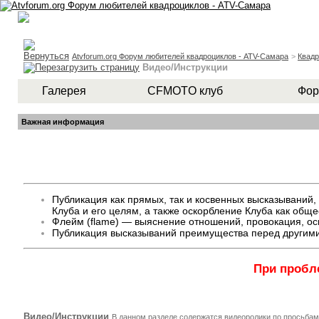
Atvforum.org Форум любителей квадроциклов - ATV-Самара
>
Квад
Видео/Инструкции
Галерея
CFMOTO клуб
Фор
Важная информация
Публикация как прямых, так и косвенных высказывани
Клуба и его целям, а также оскорбление Клуба как общ
Флейм (flame) — выяснение отношений, провокация, оск
Публикация высказываний преимущества перед другими
При пробл
Видео/Инструкции
В данном разделе содержатся видеоролики по просьбам 