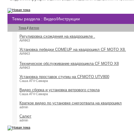
Темы раздела
: Видео/Инструкции
Тема
/
Автор
Регулировка схождения на квадроцикле .
АИФ63
Установка лебедки COMEUP на квадроцикл CF MOTO X8.
АИФ63
Техническое обслуживание квадроцикла CF MOTO X8
АИФ63
Установка проставок ступиц на CFMOTO UTV800
Саша ATV-Самара
Видео сборка и установка ветрового стекла
Саша ATV-Самара
Краткое видео по установке снегоотвала на квадроцикл
admin
Салют
admin