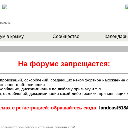
роциклы
ум в крыму
Сообщество
Календарь
На форуме запрещается:
й, провокаций, оскорблений, создающих некомфортное нахождение
ественного объединения
орбление, дискриминация по любому признаку и т. п.
, оскорблений, дискриминации какой-либо техники, причиняющих
емах с регистрацией: обращайтесь сюда:
landcast51
пользователей (вопросы установки, ремонта и.т.п)