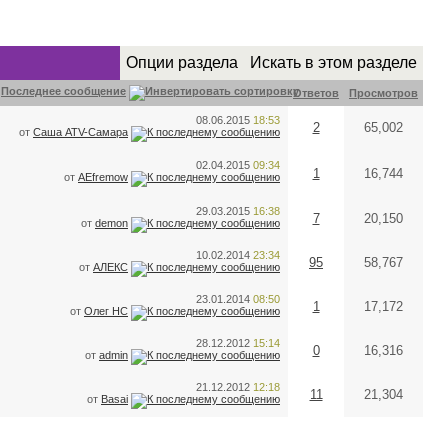
Опции раздела
Искать в этом разделе
Последнее сообщение
Ответов
Просмотров
08.06.2015
18:53
2
65,002
от
Саша ATV-Самара
02.04.2015
09:34
1
16,744
от
AEfremow
29.03.2015
16:38
7
20,150
от
demon
10.02.2014
23:34
95
58,767
от
АЛЕКС
23.01.2014
08:50
1
17,172
от
Олег НС
28.12.2012
15:14
0
16,316
от
admin
21.12.2012
12:18
11
21,304
от
Basai