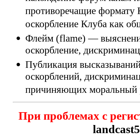
противоречащие формату К
оскорбление Клуба как об
Флейм (flame) — выяснени
оскорбление, дискриминаци
Публикация высказываний
оскорблений, дискриминац
причиняющих моральный 
При проблемах с регис
landcast