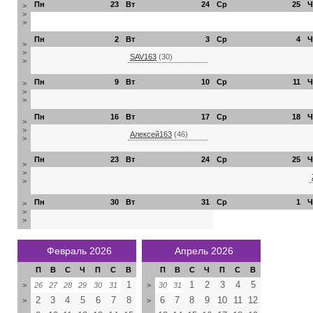
Пн
23
Вт
24
Ср
25
Ч
>
>
>
Пн
2
Вт
3
Ср
4
Ч
>
>
SAV163
(30)
>
Пн
9
Вт
10
Ср
11
Ч
>
>
>
Пн
16
Вт
17
Ср
18
Ч
>
>
Алексей163
(46)
>
Пн
23
Вт
24
Ср
25
Ч
>
>
>
Пн
30
Вт
31
Ср
1
Ч
>
>
>
Февраль 2026
Апрель 2026
П
В
С
Ч
П
С
В
П
В
С
Ч
П
С
В
1
1
2
3
4
5
>
26
27
28
29
30
31
>
30
31
2
3
4
5
6
7
8
6
7
8
9
10
11
12
>
>