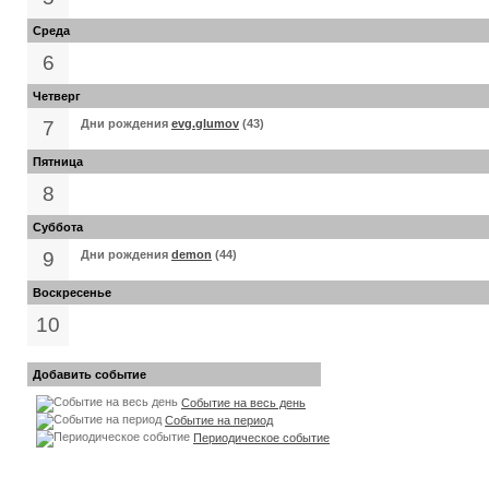
Среда
6
Четверг
7
Дни рождения
evg.glumov
(43)
Пятница
8
Суббота
9
Дни рождения
demon
(44)
Воскресенье
10
Добавить событие
Событие на весь день
Событие на период
Периодическое событие