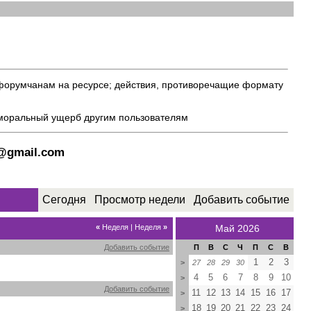
 форумчанам на ресурсе; действия, противоречащие формату
 моральный ущерб другим пользователям
8@gmail.com
Сегодня
Просмотр недели
Добавить событие
«
Неделя
|
Неделя
»
Май 2026
Добавить событие
П
В
С
Ч
П
С
В
1
2
3
>
27
28
29
30
4
5
6
7
8
9
10
>
Добавить событие
11
12
13
14
15
16
17
>
18
19
20
21
22
23
24
>