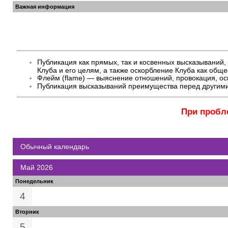
Важная информация
Публикация как прямых, так и косвенных высказывани
Клуба и его целям, а также оскорбление Клуба как общ
Флейм (flame) — выяснение отношений, провокация, оск
Публикация высказываний преимущества перед другими
При пробл
Обычный календарь
Май 2026
Понедельник
4
Вторник
5