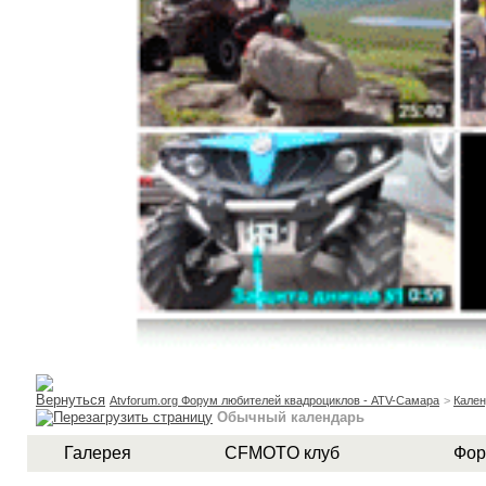
Atvforum.org Форум любителей квадроциклов - ATV-Самара
>
Кален
Обычный календарь
Галерея
CFMOTO клуб
Фор