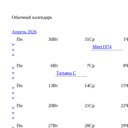
Обычный календарь
Апрель 2026
Пн
30
Вт
31
Ср
1
Ч
>
Mger1974
>
>
Пн
6
Вт
7
Ср
8
Ч
>
>
Татьяна С
>
Пн
13
Вт
14
Ср
15
Ч
>
>
>
Пн
20
Вт
21
Ср
22
Ч
>
>
>
Пн
27
Вт
28
Ср
29
Ч
>