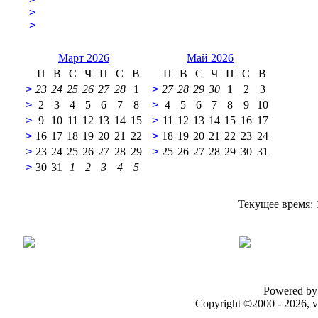
>
>
Март 2026
Май 2026
П
В
С
Ч
П
С
В
П
В
С
Ч
П
С
В
>
23
24
25
26
27
28
1
>
27
28
29
30
1
2
3
>
2
3
4
5
6
7
8
>
4
5
6
7
8
9
10
>
9
10
11
12
13
14
15
>
11
12
13
14
15
16
17
>
16
17
18
19
20
21
22
>
18
19
20
21
22
23
24
>
23
24
25
26
27
28
29
>
25
26
27
28
29
30
31
>
30
31
1
2
3
4
5
Текущее время:
Powered by 
Copyright ©2000 - 2026, v