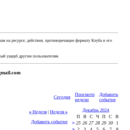
м на ресурсе; действия, противоречащие формату Клуба и его
ный ущерб другим пользователям
gmail.com
Просмотр
Добавить
Сегодня
недели
событие
Декабрь 2024
«
Неделя
|
Неделя
»
П
В
С
Ч
П
С
В
Добавить событие
>
25
26
27
28
29
30
1
>
2
3
4
5
6
7
8