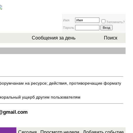
Имя
Запомнить?
Пароль
Сообщения за день
Поиск
 форумчанам на ресурсе; действия, противоречащие формату
 моральный ущерб другим пользователям
8@gmail.com
Сегодня
Просмотр недели
Добавить событие