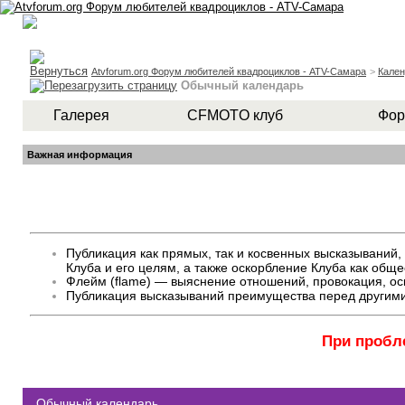
Atvforum.org Форум любителей квадроциклов - ATV-Самара
>
Кален
Обычный календарь
Галерея
CFMOTO клуб
Фор
Важная информация
Публикация как прямых, так и косвенных высказывани
Клуба и его целям, а также оскорбление Клуба как общ
Флейм (flame) — выяснение отношений, провокация, оск
Публикация высказываний преимущества перед другими
При пробл
Обычный календарь