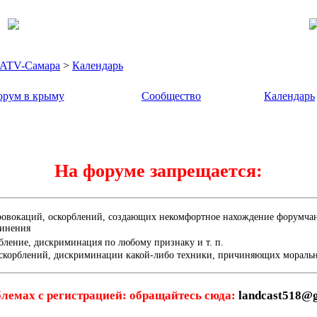
- ATV-Самара
>
Календарь
рум в крыму
Сообщество
Календарь
На форуме запрещается:
ровокаций, оскорблений, создающих некомфортное нахождение форумчана
динения
бление, дискриминация по любому признаку и т. п.
скорблений, дискриминации какой-либо техники, причиняющих мораль
лемах с регистрацией: обращайтесь сюда:
landcast518@