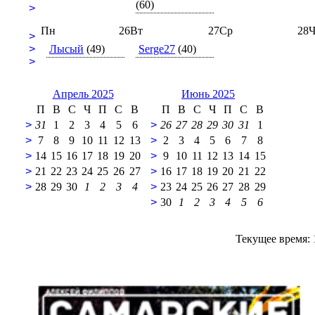
(60)
>
Пн
26
Вт
27
Ср
28
Ч
>
>
Лысый
(49)
Serge27
(40)
>
Апрель 2025
Июнь 2025
П
В
С
Ч
П
С
В
П
В
С
Ч
П
С
В
>
31
1
2
3
4
5
6
>
26
27
28
29
30
31
1
>
7
8
9
10
11
12
13
>
2
3
4
5
6
7
8
>
14
15
16
17
18
19
20
>
9
10
11
12
13
14
15
>
21
22
23
24
25
26
27
>
16
17
18
19
20
21
22
>
28
29
30
1
2
3
4
>
23
24
25
26
27
28
29
>
30
1
2
3
4
5
6
Текущее время: