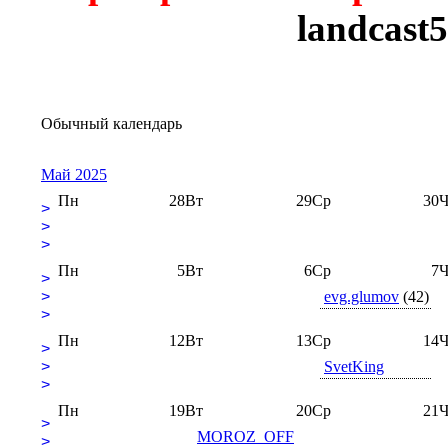
landcast
Обычный календарь
Май 2025
Пн
28
Вт
29
Ср
30
Ч
>
>
>
Пн
5
Вт
6
Ср
7
Ч
>
>
evg.glumov
(42)
>
Пн
12
Вт
13
Ср
14
Ч
>
>
SvetKing
>
Пн
19
Вт
20
Ср
21
Ч
>
MOROZ_OFF
>